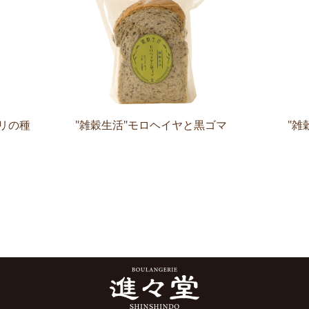
リの種
"雑穀生活"モロヘイヤと黒ゴマ
"雑