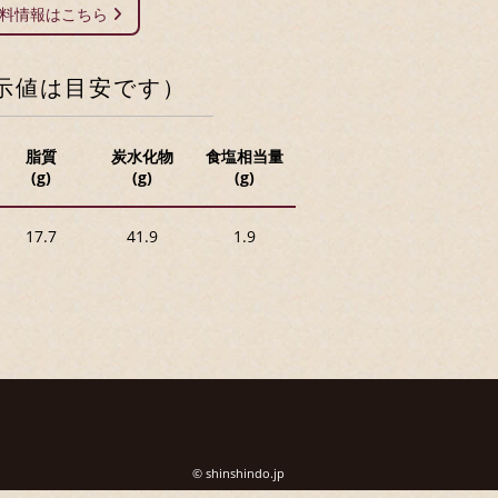
材料情報はこちら
示値は目安です）
脂質
炭水化物
食塩相当量
(g)
(g)
(g)
17.7
41.9
1.9
© shinshindo.jp