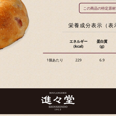
この商品の特定原
栄養成分表示（表
エネルギー
蛋白質
(kcal)
(g)
1個あたり
229
6.9