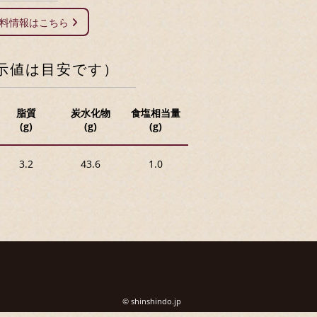
材料情報はこちら
示値は目安です）
脂質
炭水化物
食塩相当量
(g)
(g)
(g)
3.2
43.6
1.0
© shinshindo.jp