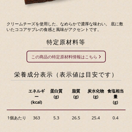
クリームチーズを使用した、なめらかで濃厚な味わい。 底に敷
いたココアサブレの食感と風味がアクセントです。
特定原材料等
この商品の特定原材料情報はこちら
栄養成分表示（表示値は目安です）
エネルギ
蛋白質
脂質
炭水化物
食塩相当
ー
(g)
(g)
(g)
量
(kcal)
(g)
1個あたり
363
5.3
26.5
25.4
0.4