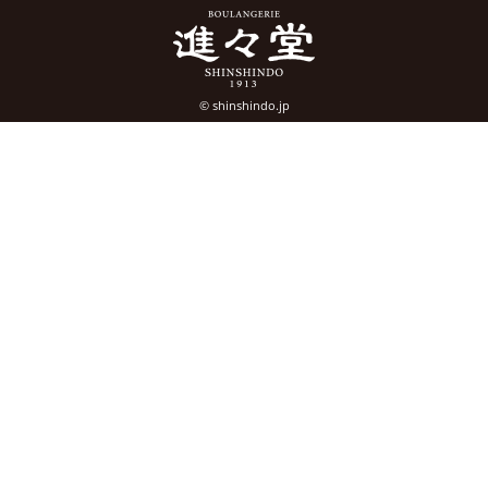
© shinshindo.jp