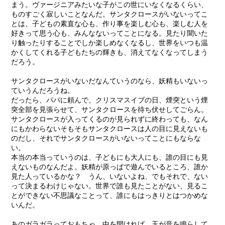
まう。ヴァージニアみたいな子がこの世にいなくなるくらい、
ものすごく寂しいことなんだ。サンタクロースがいないってこ
とは、子どもの素直な心も、作り事を楽しむ心も、楽しむ人を
好きって思う心も、みんなないってことになる。見たり聞いた
り触ったりすることでしか楽しめなくなるし、世界をいつも温
かくしてくれる子どもたちの輝きも、消えてなくなってしまう
だろう。
サンタクロースがいないだなんていうのなら、妖精もいないっ
ていうんだろうね。
だったら、パパに頼んで、クリスマスイブの日、煙突という煙
突全部を見張らせて、サンタクロースを待ち伏せしてごらん。
サンタクロースが入ってくるのが見られずに終わっても、なん
にもかわらないそもそもサンタクロースは人の目に見えないも
のだし、それでサンタクロースがいないってことにもならな
い。
本当の本当っていうのは、子どもにも大人にも、誰の目にも見
えないものなんだよ。妖精が原っぱで遊んでいるところ、誰か
見た人っているかな？ うん、いないよね、でもそれで、ない
って決まるわけじゃない。世界で誰も見たことがない、見るこ
とができない不思議なことって、誰にもはっきりとはつかめな
いんだ。
あのガラガラっておもちゃ、中を開ければ、玉が音を鳴らして