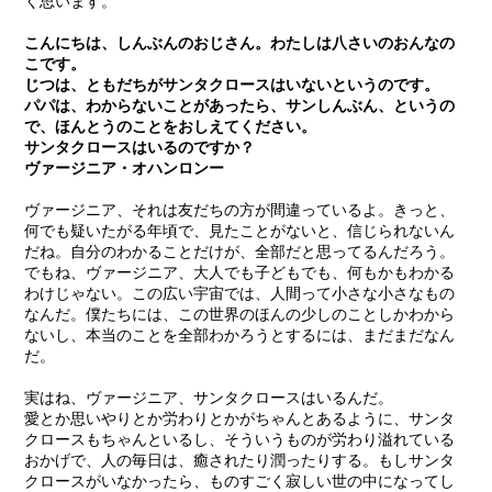
く思います。
a
こんにちは、しんぶんのおじさん。わたしは八さいのおんなの
こです。
じつは、ともだちがサンタクロースはいないというのです。
パパは、わからないことがあったら、サンしんぶん、というの
で、ほんとうのことをおしえてください。
サンタクロースはいるのですか？
ヴァージニア・オハンロンー
a
ヴァージニア、それは友だちの方が間違っているよ。きっと、
何でも疑いたがる年頃で、見たことがないと、信じられないん
だね。自分のわかることだけが、全部だと思ってるんだろう。
でもね、ヴァージニア、大人でも子どもでも、何もかもわかる
わけじゃない。この広い宇宙では、人間って小さな小さなもの
なんだ。僕たちには、この世界のほんの少しのことしかわから
ないし、本当のことを全部わかろうとするには、まだまだなん
だ。
実はね、ヴァージニア、サンタクロースはいるんだ。
愛とか思いやりとか労わりとかがちゃんとあるように、サンタ
クロースもちゃんといるし、そういうものが労わり溢れている
おかげで、人の毎日は、癒されたり潤ったりする。もしサンタ
クロースがいなかったら、ものすごく寂しい世の中になってし