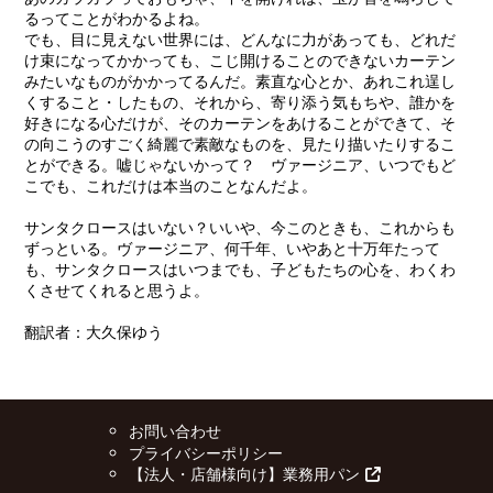
るってことがわかるよね。
でも、目に見えない世界には、どんなに力があっても、どれだ
け束になってかかっても、こじ開けることのできないカーテン
みたいなものがかかってるんだ。素直な心とか、あれこれ逞し
くすること・したもの、それから、寄り添う気もちや、誰かを
好きになる心だけが、そのカーテンをあけることができて、そ
の向こうのすごく綺麗で素敵なものを、見たり描いたりするこ
とができる。嘘じゃないかって？ ヴァージニア、いつでもど
こでも、これだけは本当のことなんだよ。
サンタクロースはいない？いいや、今このときも、これからも
ずっといる。ヴァージニア、何千年、いやあと十万年たって
も、サンタクロースはいつまでも、子どもたちの心を、わくわ
くさせてくれると思うよ。
a
翻訳者：大久保ゆう
-
-
お問い合わせ
プライバシーポリシー
【法人・店舗様向け】業務用パン