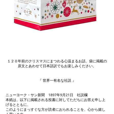
１２０年前のクリスマスにまつわる心温まるお話、袋に掲載の
原文とあわせて日本語訳でもお楽しみください。
a
a
『 世界一有名な社説 』
a
a
ニューヨーク・サン新聞 1897年9月21日 社説欄
本紙は、以下に掲載される投書に対してただちにお答え申し上
げるとともに、
このようにまっすぐな方が読者におられることを、心から嬉し