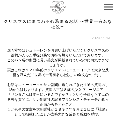
クリスマスにまつわる心温まるお話 〜世界一有名な
社説〜
2024.11.14
進々堂ではシュトーレンをお買い上げいただくとクリスマスの
絵柄が入った手提げ袋でお持ち帰りいただいております。
このパン袋の側面に長い英文が掲載されているのにお気づきで
しょうか。
実はこれは１２０年前のクリスマスにニューヨークで大きな反
響を呼んだ「世界で一番有名な社説」の全文なのです。
お話はニューヨークのサン新聞に送られてきた１通の質問の手
紙からはじまります。質問の主は８歳の少女ヴァージニア。
「サンタさんは本当にいるんですか？」という子供ならではの
素朴な質問に、サン新聞社の記者フランシス・チャーチが真っ
正面から答えたこと、
しかもその文章を大新聞社が１８９７年９月２１日に「社説」
として掲載したことが当時大きな反響と感動を呼び、