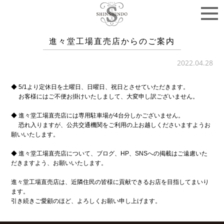
進々堂工場直売店からのご案内
2022.04.28
◆ 5/1
より定休日を土曜日、日曜日、祝日とさせていただきます。
お客様にはご不便お掛けいたしまして、大変申し訳ございません。
◆ 進々堂工場直売店には専用駐車場が4台分しかございません。
恐れ入りますが、公
共交通機関をご利用の上お越しくださいますようお
願いいたします。
◆ 進々堂工場直売店について、ブログ、HP、SNSへの掲載はご遠慮いた
だきますよ
う、お願いいたします。
進々堂工場直売店は、近隣住民の皆様に貢献できるお店を目指してまいり
ます。
引き
続きご愛顧のほど、
よろしくお願い
申し上げます。