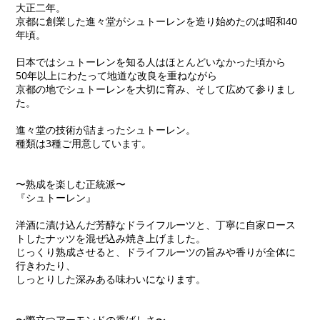
大正二年。
京都に創業した進々堂がシュトーレンを造り始めたのは昭和40
年頃。
日本ではシュトーレンを知る人はほとんどいなかった頃から⁡
50年以上にわたって地道な改良を重ねながら
京都の地でシュトーレンを大切に育み、そして広めて参りまし
た。
進々堂の技術が詰まったシュトーレン。
種類は3種ご用意しています。
〜熟成を楽しむ正統派〜
『シュトーレン』
洋酒に漬け込んだ芳醇なドライフルーツと、丁寧に自家ロース
トしたナッツを混ぜ込み焼き上げました。
じっくり熟成させると、ドライフルーツの旨みや香りが全体に
行きわたり、
しっとりした深みある味わいになります。
〜際立つアーモンドの香ばしさ〜